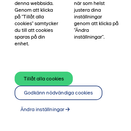
denna webbsida.
när som helst
•••
Vårt kösystem
Startsida
Genom att klicka
justera dina
på "Tillåt alla
inställningar
Ett kösystem på lika
cookies" samtycker
genom att klicka på
du till att cookies
"Ändra
villkor
sparas på din
inställningar".
enhet.
Skanska arbetar med en enkel och tydlig köprincip: ju
tidigare du har anmält ditt intresse, desto större
chans att du får välja just det hem du vill ha. Med
andra ord, den som anmält sig tidigt är också den
Tillåt alla cookies
som får välja bostad först.
Godkänn nödvändiga cookies
Så här går det till
Ändra inställningar
Så fort ett kvarter har öppnat är det dags att göra en