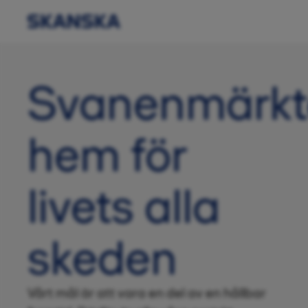
Svanenmärk
hem för
livets alla
skeden
Vårt mål är att vara en del av en hållbar