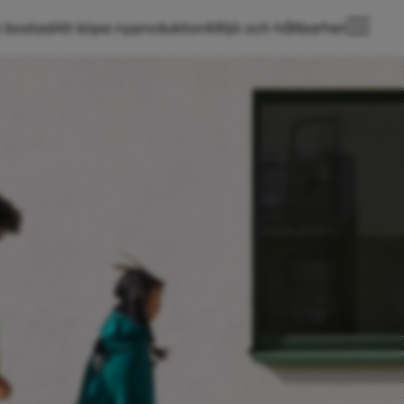
 bostad
Att köpa nyproduktion
Miljö och hållbarhet