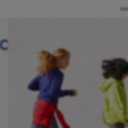
Sök
ta