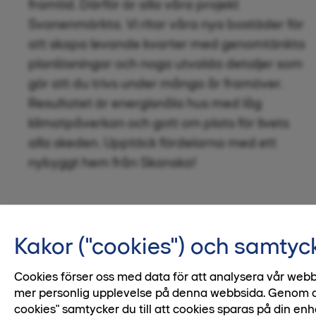
framtid. Därför är alla våra projekt
Svanenmärkta. Vi ritar våra nya bostäder för
att skapa levande kvarter med genomtänkta
planlösningar och noga utvalda detaljer som
gör att du trivs under många år framöver.
Resultatet är energisnåla hus med låg
klimatpåverkan och gott om plats för livets
alla skeden. Upptäck fördelarna med ett
nybyggt hem från Skanska!
Startsida
Att köpa nyproduktion
Kakor ("cookies") och samtyc
16 september 2022
Cookies förser oss med data för att analysera vår webb
mer personlig upplevelse på denna webbsida. Genom att 
cookies" samtycker du till att cookies sparas på din enh