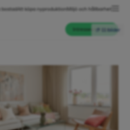
 bostad
Att köpa nyproduktion
Miljö och hållbarhet
Intresseanmälan
11 bilder