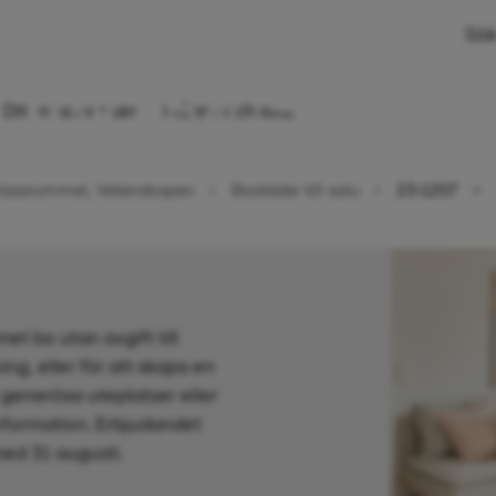
Sök
 rok, 54,5 kvm
Ditt nya kvarter
Frågor och svar
lassrummet, Vetenskapen
Bostäder till salu
23-1207
t bo utan avgift till
ing, eller för att skapa en
 generösa uteplatser eller
information. Erbjudandet
med 31 augusti.