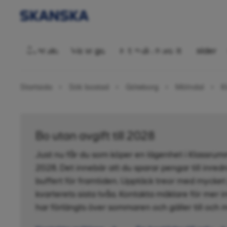
Bostadsrätt 2
Översikt
Visningar
Hitta din favorit
Bilder
Startsida
Sök bostad
Göteborg
Mölndal
K
Bo utan avgift till 2028
Just nu får du som köper en lägenhet i Klassrumme
2028. Det innebär att du sparar pengar till inredn
buffert för framtiden. Upptäck treor med mycket
kvarterets sista tvåa. Kontakta mäklare för mer 
har förlängts över sommaren och gäller till och 