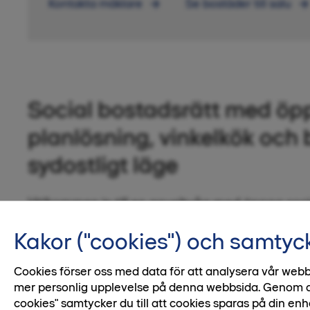
Kontakta mäklare
Se bostäder till salu
Social bostadsrätt med öp
planlösning, vinkelkök och 
sydostligt läge
Välkommen in till en gaveltvåa med öppna socia
balkong med sol många timmar under dagen. H
Kakor ("cookies") och samtyc
flera fönster i sydostligt läge och har en rad p
klädkammare, skjutdörrsgarderob, vinkelkök o
Cookies förser oss med data för att analysera vår webb
badrummet.
mer personlig upplevelse på denna webbsida. Genom att 
cookies" samtycker du till att cookies sparas på din enh