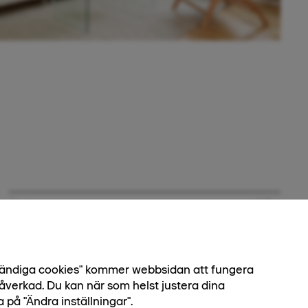
Status
Såld
Nummer
23-1207
Bostadstyp
Lägenhet
dvändiga cookies" kommer webbsidan att fungera
åverkad. Du kan när som helst justera dina
Boendeform
Bostadsrätt
a på "Ändra inställningar".