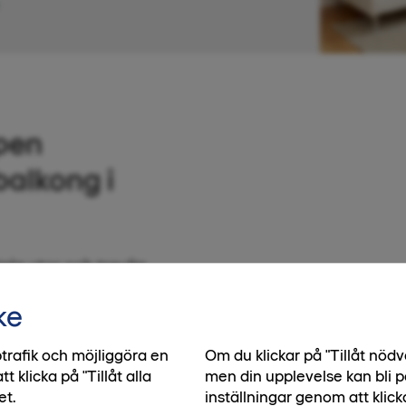
pen
balkong i
la ytor och trevlig
emmet får ljus från
ke
raktiska lösningar som
ch kombimaskin i
trafik och möjliggöra en
Om du klickar på "Tillåt nö
klicka på "Tillåt alla
men din upplevelse kan bli p
et.
inställningar genom att klick