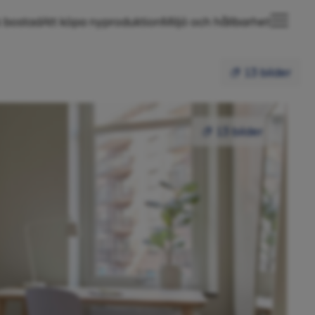
 bostad
Att köpa nyproduktion
Miljö och hållbarhet
13 bilder
13 bilder