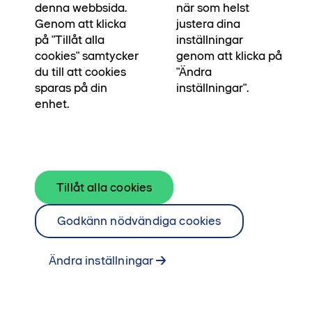
denna webbsida.
när som helst
Genom att klicka
justera dina
på "Tillåt alla
inställningar
cookies" samtycker
genom att klicka på
du till att cookies
"Ändra
sparas på din
inställningar".
enhet.
Tillåt alla cookies
Välkommen in till familjens
Godkänn nödvändiga cookies
radhus i två trevliga våningar.
Ändra inställningar
Här kan du njuta av livet med dubbla uteplatser
i olika väderstreck och en behändig liten
trädgård. Vinkelkök och matplats för flera