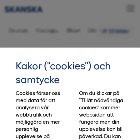
Bostadsrätt 6 rok,
Översikt
Visningar
Bilder
Ditt nya kvarter
15 bilder
125,5 kvm
•••
05-1003
Startsida
Intresseanmälan
Kakor ("cookies") och
Bli nuinflyttad i Ranalyckan
samtycke
Vill du flytta nu? Att få tillgång till ett
nyproducerat hem behöver inte alls ta tid, just
Cookies förser oss
Om du klickar på
med data för att
"Tillåt nödvändiga
nu har vi inflyttningsklara hem i Ranalyckan.
analysera vår
cookies" kommer
Välkommen att bli nuinflyttad på ett underbart
webbtrafik och
webbsidan att
läge - precis när det passar dig.
möjliggöra en mer
fungera men din
personlig
upplevelse kan bli
Kontakta mäklare
upplevelse på
påverkad. Du kan