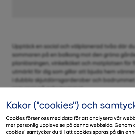
Upptäck en social och välplanerad tvåa där du
sommaren på en balkong mot den gröna gård
planlösningen, vinkelköket och matplatsen för 
utmärkt för dig som gillar att bjuda hem vänne
i dubbla skjutdörrsgarderober och badrummet
som spar på golvutrymmet.
Kakor ("cookies") och samtyc
Cookies förser oss med data för att analysera vår webb
1 / 2
mer personlig upplevelse på denna webbsida. Genom att 
cookies" samtycker du till att cookies sparas på din enh