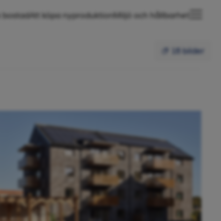
 bostad
Att köpa nyproduktion
Miljö och hållbarhet
18 bilder