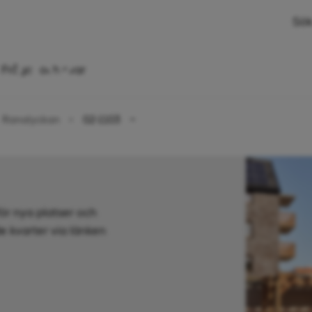
Sök
 rok, 47,5 kvm
Frågor och svar
Ranalyckan
02-1103
för nya platser och
 kvarter via länken