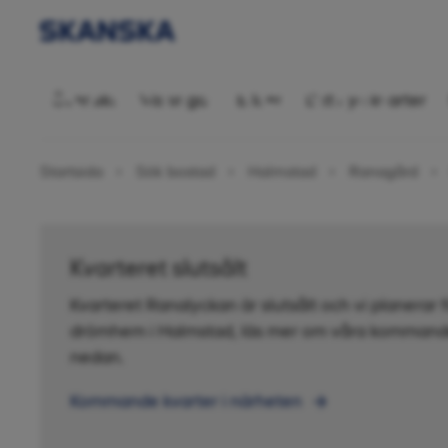
Bostadsrätt 2
Översikt
Visningar
Bilder
Ditt nya kvarter
Startsida
Sök bostad
Halmstad
Ranagård
Kvarteret slutsålt
Kvarteret Ranalyckan är slutsålt och vi planerar 
drömhem i Halmstad, läs mer om våra kommande
nedan.
Kommande kvarter i närheten