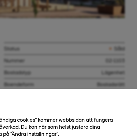
Status
Såld
Nummer
02-1103
Bostadstyp
Lägenhet
Boendeform
Bostadsrätt
Antal rum
2 rok
Boarea
47,5 kvm
dvändiga cookies" kommer webbsidan att fungera
Våningsplan
2 av 4
åverkad. Du kan när som helst justera dina
Säljstart
Slutsålt
a på "Ändra inställningar".