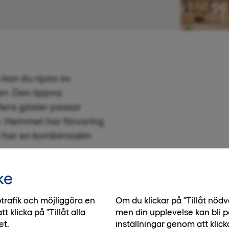
 kan du njuta av
en. Den öppna
flera gäster passar
r. Hemmet har förvaring
 har en kombimaskin
ke
trafik och möjliggöra en
Om du klickar på "Tillåt nö
klicka på "Tillåt alla
men din upplevelse kan bli p
et.
inställningar genom att klick