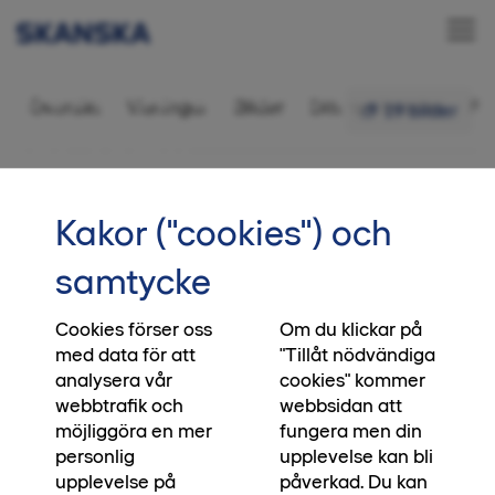
Bostadsrätt 3 rok,
Översikt
Visningar
Bilder
Ditt nya kvarter
Fr
19 bilder
86,5 kvm
•••
241
Startsida
Kakor ("cookies") och
Letar du bostad i Halmstad?
samtycke
Vårt kvarter Västra Allén är slutsålt och vi
planerar för nya platser och drömhem i
Cookies förser oss
Om du klickar på
med data för att
"Tillåt nödvändiga
Halmstad, läs mer om våra kommande kvarter
analysera vår
cookies" kommer
via länken nedan.
webbtrafik och
webbsidan att
möjliggöra en mer
fungera men din
Kommande kvarter
personlig
upplevelse kan bli
upplevelse på
påverkad. Du kan