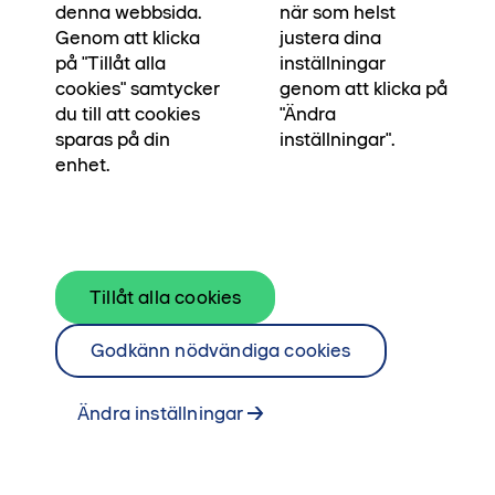
denna webbsida.
när som helst
Genom att klicka
justera dina
på "Tillåt alla
inställningar
cookies" samtycker
genom att klicka på
du till att cookies
"Ändra
sparas på din
inställningar".
enhet.
I den här ljusa och sociala gaveltrean finns gott
Tillåt alla cookies
om plats för livet. Här njuter du av en generös
Godkänn nödvändiga cookies
balkong med kvällssol och utsikt mot den gröna
gården samt ett underbart ljusinsläpp från
Ändra inställningar
fönster i tre väderstreck. Dessutom har du
tillgång till gäst-wc och bra förvaring.
Välkommen in!