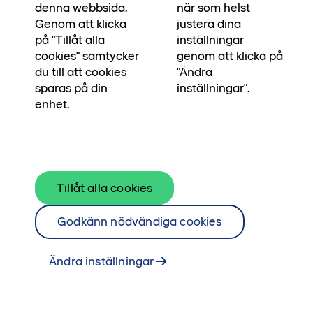
denna webbsida.
när som helst
Genom att klicka
justera dina
på "Tillåt alla
inställningar
cookies" samtycker
genom att klicka på
du till att cookies
"Ändra
sparas på din
inställningar".
enhet.
Den här rymliga och sociala genomgångstrean
Tillåt alla cookies
är som gjord för härliga stunder med familj och
Godkänn nödvändiga cookies
vänner. Här njuter du av en generös balkong
med kvällssol och utsikt mot den gröna gården.
Ändra inställningar
Dessutom har du tillgång till gäst-wc och bra
förvaring. Välkommen in!