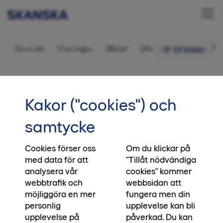
Bostadsrätt 3 rok,
Översikt
Visningar
Bilder
Ditt nya kvarter
Fr
19 bilder
85,5 kvm
•••
341
Startsida
Kakor ("cookies") och
Letar du bostad i Halmstad?
samtycke
Vårt kvarter Västra Allén är slutsålt och vi
planerar för nya platser och drömhem i
Cookies förser oss
Om du klickar på
med data för att
"Tillåt nödvändiga
Halmstad, läs mer om våra kommande kvarter
analysera vår
cookies" kommer
via länken nedan.
webbtrafik och
webbsidan att
möjliggöra en mer
fungera men din
Kommande kvarter
personlig
upplevelse kan bli
upplevelse på
påverkad. Du kan