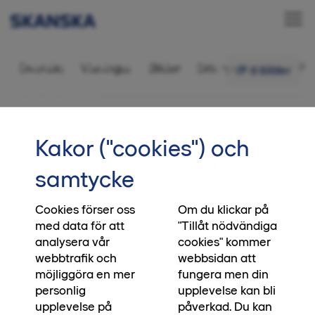
Bostadsrätt 3 rok,
Översikt
Visningar
Bilder
Ditt nya kvarter
Fr
6 bilder
79 kvm
•••
3-51
Startsida
Kakor ("cookies") och
Vi skapar platser, du skapar
samtycke
ögonblick
Cookies förser oss
Om du klickar på
När du köper en bostad från oss, köper du direkt
med data för att
"Tillåt nödvändiga
från den som har byggt huset. Direkt från den
analysera vår
cookies" kommer
som har satt klimatmålen, direkt från den som
webbtrafik och
webbsidan att
blandat betonggrunden och bestämt vilken
möjliggöra en mer
fungera men din
biologisk mångfald platsen ska bidra med. Ja, till
personlig
upplevelse kan bli
och med direkt från den som lägger asfalten
upplevelse på
påverkad. Du kan