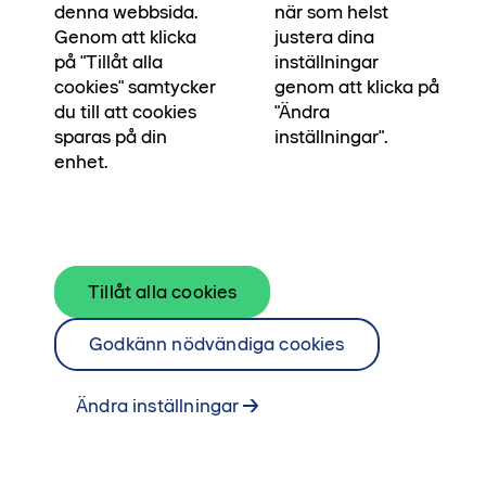
bredvid. Våra egna arkitekter och
denna webbsida.
när som helst
byggingenjörer har skapat bostaden för dig som
Genom att klicka
justera dina
på "Tillåt alla
inställningar
ska stå pall i många, många år. För att du ska
cookies" samtycker
genom att klicka på
kunna stå pall i din vardag, och skapa
du till att cookies
"Ändra
minnesvärda ögonblick.
sparas på din
inställningar".
enhet.
Läs om Platser & ögonblick här
Tillåt alla cookies
Godkänn nödvändiga cookies
Ändra inställningar