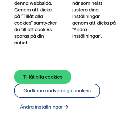
senast den 31 oktober 2026. Kontakta någon av
denna webbsida.
när som helst
mäklare Patrik, Sanna eller Johan för mer
Genom att klicka
justera dina
på "Tillåt alla
inställningar
information.
cookies" samtycker
genom att klicka på
Kontakta mäklare
du till att cookies
"Ändra
Se alla lägenheterna i kvarteret här
sparas på din
inställningar".
enhet.
Tillåt alla cookies
Godkänn nödvändiga cookies
Ändra inställningar