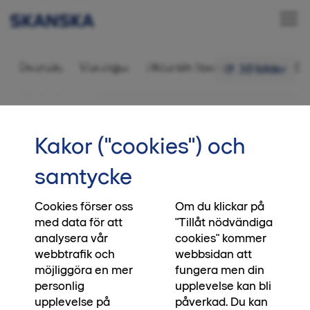
Bostadsrätt 3 rok,
Översikt
Visningar
Hitta din favorit
Bilder
Di
30 bilder
73 kvm
•••
1-1002
Startsida
Intresseanmälan
Kakor ("cookies") och
Bo utan avgift
samtycke
Just nu får du som köper en bostad i Diamanten
möjlighet att bo avgiftsfritt. Hur länge beror på
Cookies förser oss
Om du klickar på
med data för att
"Tillåt nödvändiga
vilken bostad du väljer. Köp en trea eller fyra och
analysera vår
cookies" kommer
bo avgiftsfritt fram till 2028. Väljer du en etta
webbtrafik och
webbsidan att
eller tvåa och flyttar in under 2026 bor du 36
möjliggöra en mer
fungera men din
månader utan avgift. Erbjudandet gäller nya
personlig
upplevelse kan bli
kunder som tecknar köpeavtal i Diamanten
upplevelse på
påverkad. Du kan