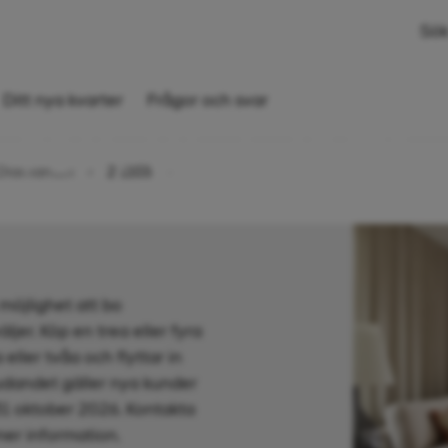
Sök
Ditt nya kvarter
Frågor och svar
 rok, 85,5 kvm
Diamanten
2-1103
möjlighet att bo
ljer. Köp en trea eller fyra
 eller tvåa och flyttar in
udandet gäller nya kunder
1 oktober 2026. Kontakta
mer information.