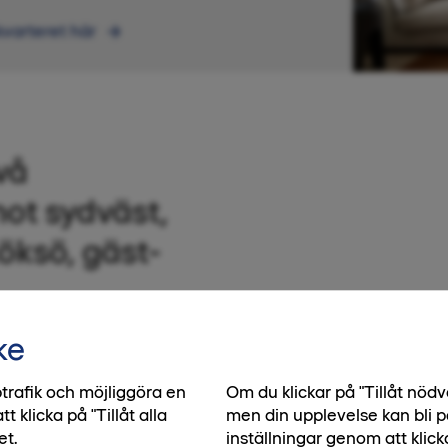
kvarteret här
vå
mot sydväst,
öksö, gäst-
ke
planlösning och köksö
trafik och möjliggöra en
Om du klickar på "Tillåt nö
 stor inglasad balkong i
klicka på "Tillåt alla
men din upplevelse kan bli p
et.
inställningar genom att klick
treck. Smarta lösningar