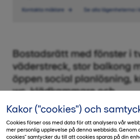
Kontakta mäklare
Se alla lägenheterna i 
Bostadsrätt med fönster i t
väderstreck, stor balkong 
öppen social planlösning, k
wc, klädkammare och
skjutdörrsgarderober.
Kakor ("cookies") och samtyc
Välkommen till en rymlig gaveltrea med öppen 
Cookies förser oss med data för att analysera vår webb
för den sociala familjen. Här kan du njuta av en
mer personlig upplevelse på denna webbsida. Genom att 
cookies" samtycker du till att cookies sparas på din enh
fint sydvästligt läge och fönster i flera väders