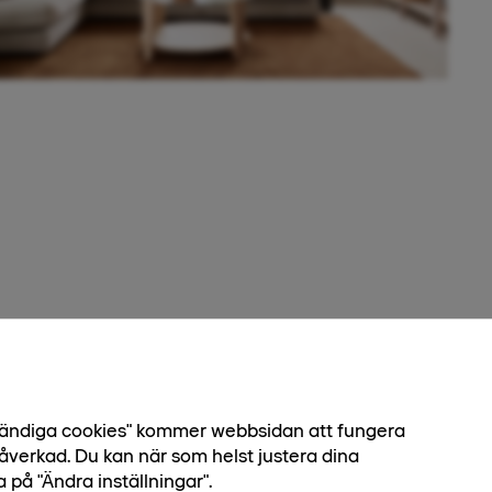
dvändiga cookies" kommer webbsidan att fungera
Status
Ledig
åverkad. Du kan när som helst justera dina
Pris
3 753 000 kr
a på "Ändra inställningar".