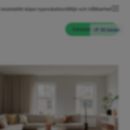
 bostad
Att köpa nyproduktion
Miljö och hållbarhet
Intresseanmälan
30 bilder