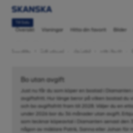
Till Salu
Översikt
Visningar
Hitta din favorit
Bilder
Bostadsrätt 3
Startsida
Sök bostad
Karlstad
Inre Hamn
Bo utan avgift
Just nu får du som köper en bostad i Diamanten 
avgiftsfritt. Hur länge beror på vilken bostad du vä
och bo avgiftsfritt fram till 2028. Väljer du en etta
under 2026 bor du 36 månader utan avgift. Erbj
som tecknar köpeavtal i Diamanten senast den 3
någon av mäklare Patrik, Sanna eller Johan för 