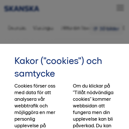
Bostadsrätt 4 rok,
Översikt
Visningar
Hitta din favorit
Bilder
Di
30 bilder
105,5 kvm
•••
2-1405
Startsida
Intresseanmälan
Kakor ("cookies") och
Bo utan avgift
samtycke
Just nu får du som köper en bostad i Diamanten
möjlighet att bo avgiftsfritt. Hur länge beror på
Cookies förser oss
Om du klickar på
med data för att
"Tillåt nödvändiga
vilken bostad du väljer. Köp en trea eller fyra och
analysera vår
cookies" kommer
bo avgiftsfritt fram till 2028. Väljer du en etta
webbtrafik och
webbsidan att
eller tvåa och flyttar in under 2026 bor du 36
möjliggöra en mer
fungera men din
månader utan avgift. Erbjudandet gäller nya
personlig
upplevelse kan bli
kunder som tecknar köpeavtal i Diamanten
upplevelse på
påverkad. Du kan