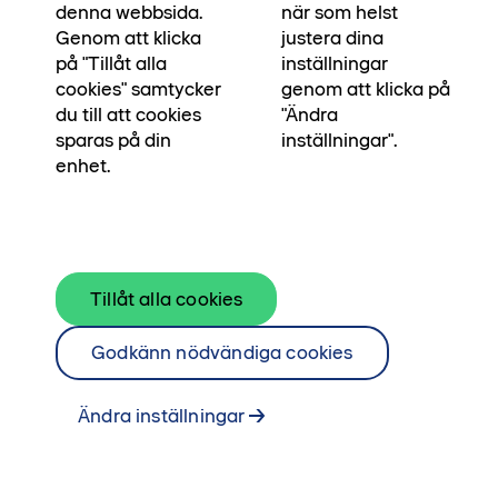
senast den 31 oktober 2026. Kontakta någon av
denna webbsida.
när som helst
mäklare Patrik, Sanna eller Johan för mer
Genom att klicka
justera dina
på "Tillåt alla
inställningar
information.
cookies" samtycker
genom att klicka på
Kontakta mäklare
du till att cookies
"Ändra
Se alla lägenheterna i kvarteret här
sparas på din
inställningar".
enhet.
Tillåt alla cookies
Godkänn nödvändiga cookies
Ändra inställningar