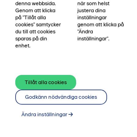
information om exakt vilka, se bostäder till salu.
denna webbsida.
när som helst
Erbjudandet är tidsbegränsat fram till 31 augusti
Genom att klicka
justera dina
på "Tillåt alla
inställningar
2026. Kompensation för lagfartskostnaden görs
cookies" samtycker
genom att klicka på
genom en prisreduktion på köpeskillingen. Boka
du till att cookies
"Ändra
en visning genom att kontakta mäklare.
sparas på din
inställningar".
enhet.
Kontakta mäklare
Se bostäder till salu
Tillåt alla cookies
Godkänn nödvändiga cookies
Ändra inställningar