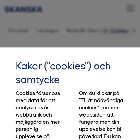
Äganderätt 6 rok,
Översikt
Visningar
Hitta din favorit
Bilder
In
11 bilder
143 kvm
•••
03
Startsida
Kakor ("cookies") och
Vi bjuder på lagfarten!
samtycke
Just nu bjuder vi på lagfarten vid köp av ett
radhus i Albatross. En extra kostnad som du nu
Cookies förser oss
Om du klickar på
med data för att
"Tillåt nödvändiga
slipper. Hos oss är det både enkelt och tryggt att
analysera vår
cookies" kommer
köpa hus. Du betalar i två enkla steg: först en
webbtrafik och
webbsidan att
handpenning på endast 100 000 kr och sedan
möjliggöra en mer
fungera men din
resterande köpeskilling på tillträdesdagen. Vi har
personlig
upplevelse kan bli
även sänkt priset på utvalda radhus. För mer
upplevelse på
påverkad. Du kan