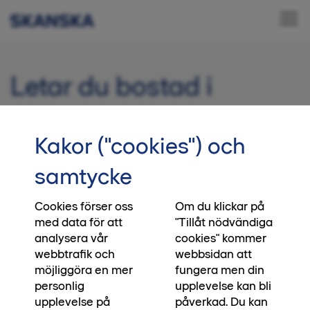
Letar du bostad i
Linköping?
Kakor ("cookies") och
Vill du bo i en nyproducerad bostadsrätt i
Linköpings nya stadsdel Folkungavallen, missa
samtycke
inte vårt nya kvarter Atleten.
Cookies förser oss
Om du klickar på
med data för att
"Tillåt nödvändiga
analysera vår
cookies" kommer
webbtrafik och
webbsidan att
möjliggöra en mer
fungera men din
personlig
upplevelse kan bli
upplevelse på
påverkad. Du kan