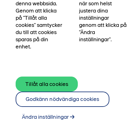
denna webbsida.
när som helst
Genom att klicka
justera dina
på "Tillåt alla
inställningar
cookies" samtycker
genom att klicka på
du till att cookies
"Ändra
sparas på din
inställningar".
enhet.
Tillåt alla cookies
•••
Linköping
Startsida
Godkänn nödvändiga cookies
Linköping är en vacker stad med
Ändra inställningar
fokus på miljön