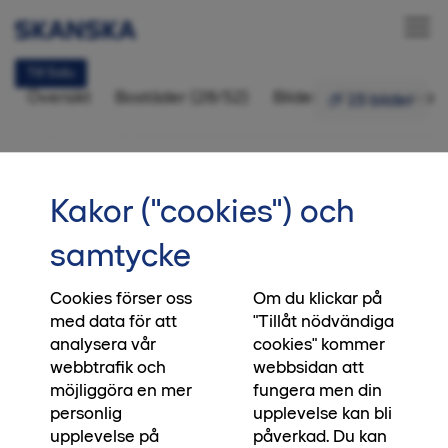
Till Salu
Översikt
Bostäder (28/52)
Bilder
Ditt nya kvart
15 bilder
Atleten
Folkungavallen,
•••
Startsida
Atleten
Kakor ("cookies") och
Linköping
Fyra år utan avgift och 100 000 kr till
samtycke
mat
Intresseanmälan
Cookies förser oss
Om du klickar på
Gör en riktigt bra affär i Atleten. När du köper en
med data för att
"Tillåt nödvändiga
lägenhet just nu får du både 100 000 kr att
analysera vår
cookies" kommer
handla för på Hemköp Östensson
webbtrafik och
webbsidan att
Folkungavallen och möjlighet att bo utan
möjliggöra en mer
fungera men din
månadsavgift i upp till 48 månader. (48 månader
personlig
upplevelse kan bli
gäller för 1–2 rok och 24 månader för större
upplevelse på
påverkad. Du kan