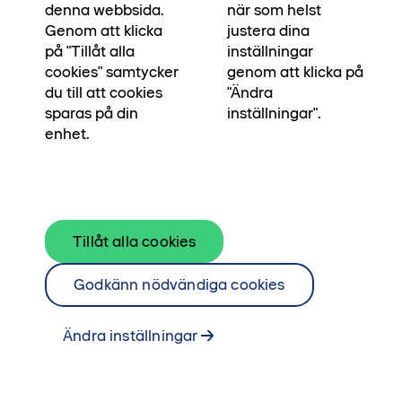
lägenheter). Du väljer själv när du vill flytta in –
denna webbsida.
när som helst
oavsett lägenhetsstorlek. Erbjudandet gäller de
Genom att klicka
justera dina
på "Tillåt alla
inställningar
10 första nya kunderna som tecknar
cookies" samtycker
genom att klicka på
upplåtelseavtal och som längst till och med 31
du till att cookies
"Ändra
augusti 2026. Kontakta mäklare Lovisa eller
sparas på din
inställningar".
Srdjan för mer information eller för att boka
enhet.
visning.
Kontakta mäklare
Se alla lägenheterna i kvarteret här
Tillåt alla cookies
Godkänn nödvändiga cookies
Ändra inställningar