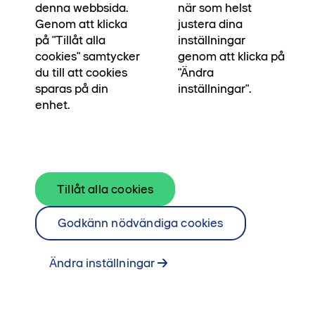
säljpremiär i början av 2027. Läs mer om
denna webbsida.
när som helst
kvarteret och anmäl ditt intresse.
Genom att klicka
justera dina
på "Tillåt alla
inställningar
Läs mer om radhusen i Kastanjelyckan
cookies" samtycker
genom att klicka på
du till att cookies
"Ändra
sparas på din
inställningar".
enhet.
Tillåt alla cookies
Godkänn nödvändiga cookies
Ändra inställningar
Välplanerat och socialt kedjehus
på två våningar med bra