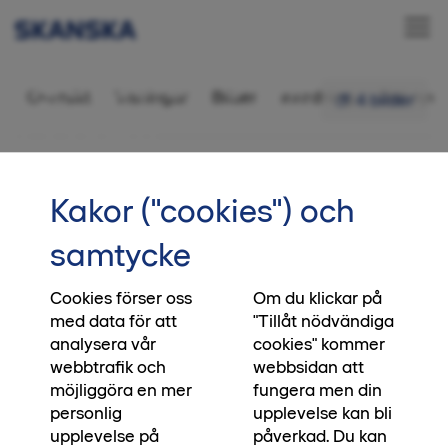
Äganderätt 6 rok,
Översikt
Visningar
Bilder
Inredning
Ditt nya 
4 bilder
135 kvm
•••
69
Startsida
Kakor ("cookies") och
Slutsålt! Missa inte Kastanjelyckan
samtycke
Söder om Allén är nu slutsålt och vi vill passa på
att hälsa alla boende varmt välkomna till
Cookies förser oss
Om du klickar på
med data för att
"Tillåt nödvändiga
kvarteret och till era nya hem. Drömmer du om
analysera vår
cookies" kommer
ett hem för familjen i barnvänliga
webbtrafik och
webbsidan att
Bunkeflostrand? Då finns fortfarande möjlighet i
möjliggöra en mer
fungera men din
Gottorp. Missa inte Kastanjelyckan – ett
personlig
upplevelse kan bli
kommande radhuskvarter med planerad
upplevelse på
påverkad. Du kan