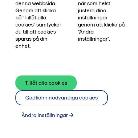
unikt boende där du äger din bostad på riktigt.
denna webbsida.
när som helst
Läs mer om kvarteret och boka tid med mäklare
Genom att klicka
justera dina
på "Tillåt alla
inställningar
för att upptäcka dina möjligheter.
cookies" samtycker
genom att klicka på
du till att cookies
"Ändra
Utforska ägarlägenheter
sparas på din
inställningar".
enhet.
Tillåt alla cookies
Godkänn nödvändiga cookies
Ändra inställningar
En härlig bostadsrätt med stor