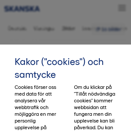
Bostadsrätt 4 rok,
Översikt
Visningar
Bilder
Inredning
Ditt nya 
16 bilder
91 kvm
•••
A-1403
Startsida
Kakor ("cookies") och
Slutsålt! Missa inte Ankaret
samtycke
Ägarlägenheter
Cookies förser oss
Om du klickar på
Brf Ankaret är nu slutsålt och vi vill passa på att
med data för att
"Tillåt nödvändiga
hälsa alla boende varmt välkomna till kvarteret
analysera vår
cookies" kommer
och sina nya hem. Drömmer du om ett hem med
webbtrafik och
webbsidan att
toffelavstånd till vattnet i Limhamns Sjöstad?
möjliggöra en mer
fungera men din
Då har du fortfarande en möjlighet i samma
personlig
upplevelse kan bli
kvarter. Missa inte Ankaret Ägarlägenheter – ett
upplevelse på
påverkad. Du kan