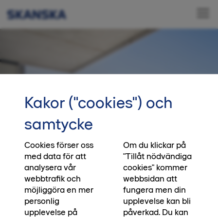
Kakor ("cookies") och
samtycke
Cookies förser oss
Om du klickar på
med data för att
"Tillåt nödvändiga
analysera vår
cookies" kommer
webbtrafik och
webbsidan att
Livet på första parkett
möjliggöra en mer
fungera men din
personlig
upplevelse kan bli
upplevelse på
påverkad. Du kan
I Horisonten har du svårslagen utsikt från