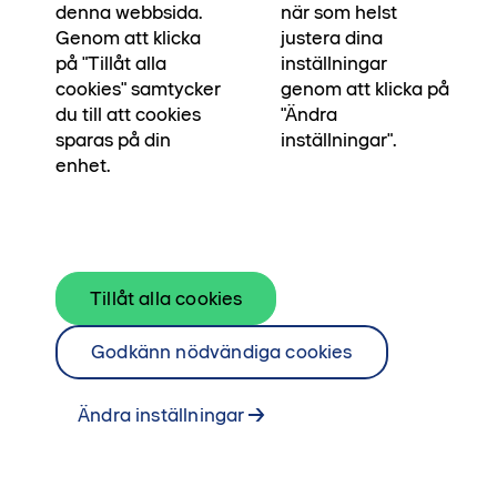
denna webbsida.
när som helst
balkongen, samtidigt som du har gröna
Genom att klicka
justera dina
promenadstråk utanför porten och nära till
på "Tillåt alla
inställningar
både Limhamn och centrala Malmö.
cookies" samtycker
genom att klicka på
du till att cookies
"Ändra
sparas på din
inställningar".
•••
Om kvarteret Horisonten
Startsida
enhet.
Tillåt alla cookies
Godkänn nödvändiga cookies
Ändra inställningar