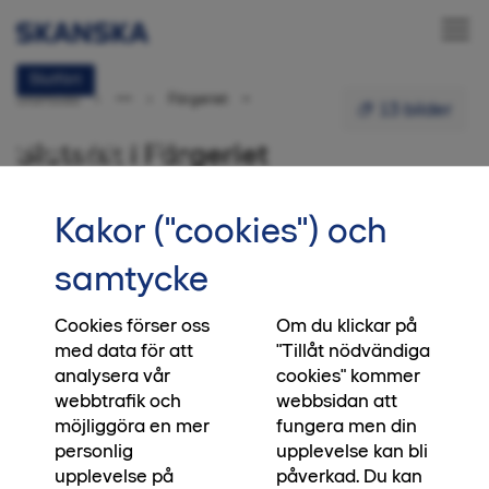
Slutfört
•••
Färgeriet
Startsida
13 bilder
Färgeriet
Slutsålt i Färgeriet
Norrköping
21 september 2022
Kakor ("cookies") och
samtycke
13 bilder
Cookies förser oss
Om du klickar på
med data för att
"Tillåt nödvändiga
analysera vår
cookies" kommer
webbtrafik och
webbsidan att
möjliggöra en mer
fungera men din
personlig
upplevelse kan bli
upplevelse på
påverkad. Du kan