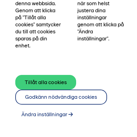
Kontakta våra mäklare för mer information.
denna webbsida.
när som helst
Genom att klicka
justera dina
Se bostäder till salu
på "Tillåt alla
inställningar
Kontakta mäklare
cookies" samtycker
genom att klicka på
du till att cookies
"Ändra
sparas på din
inställningar".
enhet.
Tillåt alla cookies
Godkänn nödvändiga cookies
Ändra inställningar
Social rymlig gavelfyra med
balkong mot väster och flexibel