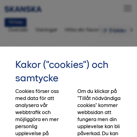
Till Salu
Översikt
Visningar
Hitta din favorit
Bilder
In
5 bilder
Bostadsrätt 4 rok,
96 kvm
•••
1-1203
Startsida
Kakor ("cookies") och
Slipp avgiften i nästan två år
samtycke
Intresseanmälan
Köp din nya bostad i Betongnejlikan mellan 19
juni och 30 augusti 2026 och bo utan
Cookies förser oss
Om du klickar på
med data för att
"Tillåt nödvändiga
månadsavgift i 20 månader. Det motsvarar nära
analysera vår
cookies" kommer
två års avgifter och ger dig ett ekonomiskt
webbtrafik och
webbsidan att
försprång direkt. Pengar du kan använda till
möjliggöra en mer
fungera men din
sparande, inredning eller en tryggare vardag.
personlig
upplevelse kan bli
Erbjudandet gäller ej redan prissänkta bostäder.
upplevelse på
påverkad. Du kan