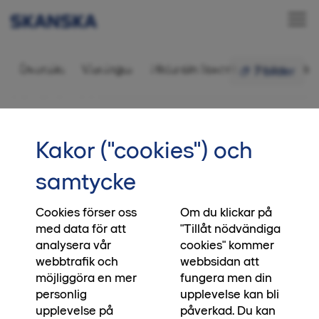
Bostadsrätt 3 rok,
Översikt
Visningar
Hitta din favorit
Bilder
In
7 bilder
79 kvm
•••
1-1504
Startsida
Intresseanmälan
Kakor ("cookies") och
Slipp avgiften i nästan två år
samtycke
Köp din nya bostad i Betongnejlikan mellan 19
juni och 30 augusti 2026 och bo utan
Cookies förser oss
Om du klickar på
med data för att
"Tillåt nödvändiga
månadsavgift i 20 månader. Det motsvarar nära
analysera vår
cookies" kommer
två års avgifter och ger dig ett ekonomiskt
webbtrafik och
webbsidan att
försprång direkt. Pengar du kan använda till
möjliggöra en mer
fungera men din
sparande, inredning eller en tryggare vardag.
personlig
upplevelse kan bli
Erbjudandet gäller ej redan prissänkta bostäder.
upplevelse på
påverkad. Du kan