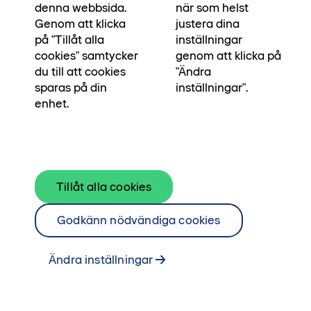
Kontakta våra mäklare för mer information.
denna webbsida.
när som helst
Genom att klicka
justera dina
Se bostäder till salu
på "Tillåt alla
inställningar
Kontakta mäklare
cookies" samtycker
genom att klicka på
du till att cookies
"Ändra
sparas på din
inställningar".
enhet.
Tillåt alla cookies
Godkänn nödvändiga cookies
Ändra inställningar
Genomgångstrea med bra
förvaring, balkong i söderläge