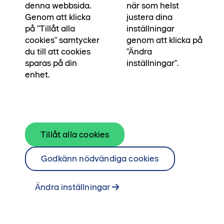
Kontakta våra mäklare för mer information.
denna webbsida.
när som helst
Genom att klicka
justera dina
Se bostäder till salu
på "Tillåt alla
inställningar
Kontakta mäklare
cookies" samtycker
genom att klicka på
du till att cookies
"Ändra
sparas på din
inställningar".
enhet.
Tillåt alla cookies
Godkänn nödvändiga cookies
Ändra inställningar
Mysig etta med balkong i
söderläge mot gården