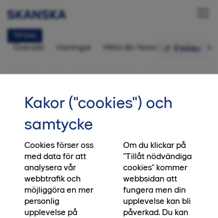
Till Salu
Översikt
Visningar
Hitta din favorit
Bilder
In
5 bilder
Bostadsrätt 1 rok,
35 kvm
•••
2-1203
Startsida
Kakor ("cookies") och
Slipp avgiften i nästan två år
samtycke
Intresseanmälan
Köp din nya bostad i Betongnejlikan mellan 19
juni och 30 augusti 2026 och bo utan
Cookies förser oss
Om du klickar på
med data för att
"Tillåt nödvändiga
månadsavgift i 20 månader. Det motsvarar nära
analysera vår
cookies" kommer
två års avgifter och ger dig ett ekonomiskt
webbtrafik och
webbsidan att
försprång direkt. Pengar du kan använda till
möjliggöra en mer
fungera men din
sparande, inredning eller en tryggare vardag.
personlig
upplevelse kan bli
Erbjudandet gäller ej redan prissänkta bostäder.
upplevelse på
påverkad. Du kan