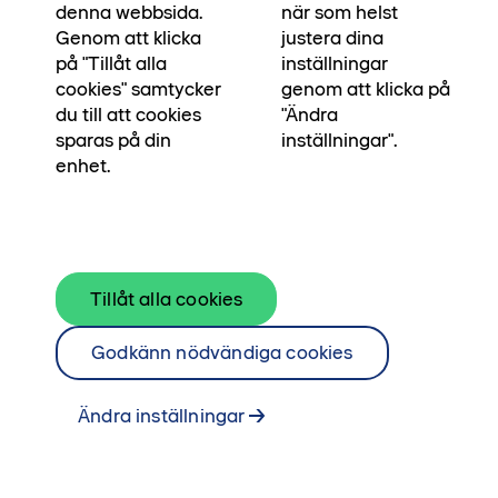
det möjligt att flytta in snart. För mer information
denna webbsida.
när som helst
om vilka bostäder som omfattas, se bostäder till
Genom att klicka
justera dina
på "Tillåt alla
inställningar
salu. Boka en visning genom att kontakta våra
cookies" samtycker
genom att klicka på
mäklare och ta chansen att göra ditt livs affär.
du till att cookies
"Ändra
sparas på din
inställningar".
Minska dina kostnader vid bostadsköpet
enhet.
Läs mer om de låga driftkostnaderna
Du betalar endast 100 000 kr i
handpenning, läs mer här
Tillåt alla cookies
Godkänn nödvändiga cookies
Ändra inställningar