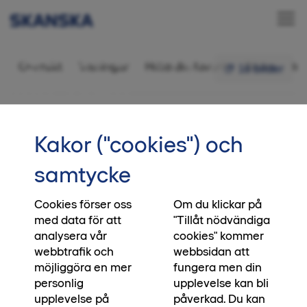
Äganderätt 6 rok,
Översikt
Visningar
Hitta din favorit
Bilder
In
16 bilder
146,5 kvm
•••
37
Startsida
Intresseanmälan
Kakor ("cookies") och
Missa inte: Sänkta priser på utvalda
samtycke
radhus i Klippängen
Cookies förser oss
Om du klickar på
Längtar du efter att leva det stora småstadslivet
med data för att
"Tillåt nödvändiga
mellan Lund och Malmö i nya Hjärup
analysera vår
cookies" kommer
Västerstad? Just nu har du chansen att göra en
webbtrafik och
webbsidan att
riktigt bra affär i Klippängen där vi har
möjliggöra en mer
fungera men din
genomfört betydande prissänkningar på utvalda
personlig
upplevelse kan bli
radhus. Inflyttning har redan börjat, vilket gör
upplevelse på
påverkad. Du kan