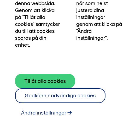
bredvid. Våra egna arkitekter och
denna webbsida.
när som helst
byggingenjörer har skapat bostaden för dig som
Genom att klicka
justera dina
på "Tillåt alla
inställningar
ska stå pall i många, många år. För att du ska
cookies" samtycker
genom att klicka på
kunna stå pall i din vardag, och skapa
du till att cookies
"Ändra
minnesvärda ögonblick.
sparas på din
inställningar".
enhet.
Läs om Platser & ögonblick här
Tillåt alla cookies
Godkänn nödvändiga cookies
Ändra inställningar