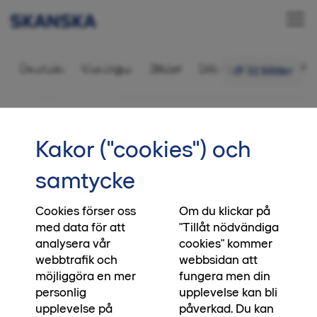
Bostadsrätt 3 rok,
Översikt
Visningar
Bilder
Ditt nya kvarter
Fr
11 bilder
79,5 kvm
•••
1-1501
Startsida
Kakor ("cookies") och
Vi skapar platser, du skapar
samtycke
ögonblick
Cookies förser oss
Om du klickar på
När du köper en bostad från oss, köper du direkt
med data för att
"Tillåt nödvändiga
från den som har byggt huset. Direkt från den
analysera vår
cookies" kommer
som har satt klimatmålen, direkt från den som
webbtrafik och
webbsidan att
blandat betonggrunden och bestämt vilken
möjliggöra en mer
fungera men din
biologisk mångfald platsen ska bidra med. Ja, till
personlig
upplevelse kan bli
och med direkt från den som lägger asfalten
upplevelse på
påverkad. Du kan