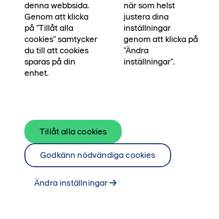
bredvid. Våra egna arkitekter och
denna webbsida.
när som helst
byggingenjörer har skapat bostaden för dig som
Genom att klicka
justera dina
på "Tillåt alla
inställningar
ska stå pall i många, många år. För att du ska
cookies" samtycker
genom att klicka på
kunna stå pall i din vardag, och skapa
du till att cookies
"Ändra
minnesvärda ögonblick.
sparas på din
inställningar".
enhet.
Läs om Platser & ögonblick här
Tillåt alla cookies
Godkänn nödvändiga cookies
Ändra inställningar