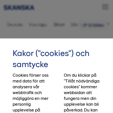
Bostadsrätt 3 rok,
Översikt
Visningar
Bilder
Ditt nya kvarter
Fr
11 bilder
85,5 kvm
•••
1-1901
Startsida
Kakor ("cookies") och
Vi skapar platser, du skapar
samtycke
ögonblick
Cookies förser oss
Om du klickar på
När du köper en bostad från oss, köper du direkt
med data för att
"Tillåt nödvändiga
från den som har byggt huset. Direkt från den
analysera vår
cookies" kommer
som har satt klimatmålen, direkt från den som
webbtrafik och
webbsidan att
blandat betonggrunden och bestämt vilken
möjliggöra en mer
fungera men din
biologisk mångfald platsen ska bidra med. Ja, till
personlig
upplevelse kan bli
och med direkt från den som lägger asfalten
upplevelse på
påverkad. Du kan