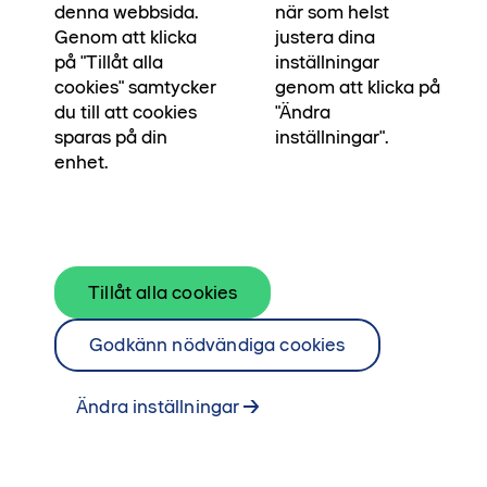
bredvid. Våra egna arkitekter och
denna webbsida.
när som helst
byggingenjörer har skapat bostaden för dig som
Genom att klicka
justera dina
på "Tillåt alla
inställningar
ska stå pall i många, många år. För att du ska
cookies" samtycker
genom att klicka på
kunna stå pall i din vardag, och skapa
du till att cookies
"Ändra
minnesvärda ögonblick.
sparas på din
inställningar".
enhet.
Läs om Platser & ögonblick här
Tillåt alla cookies
Godkänn nödvändiga cookies
Ändra inställningar