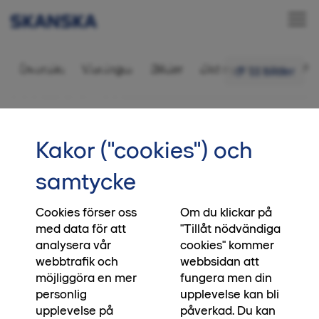
Bostadsrätt 1 rok,
Översikt
Visningar
Bilder
Ditt nya kvarter
Fr
11 bilder
28,5 kvm
•••
3-1202
Startsida
Kakor ("cookies") och
Vi skapar platser, du skapar
samtycke
ögonblick
Cookies förser oss
Om du klickar på
När du köper en bostad från oss, köper du direkt
med data för att
"Tillåt nödvändiga
från den som har byggt huset. Direkt från den
analysera vår
cookies" kommer
som har satt klimatmålen, direkt från den som
webbtrafik och
webbsidan att
blandat betonggrunden och bestämt vilken
möjliggöra en mer
fungera men din
biologisk mångfald platsen ska bidra med. Ja, till
personlig
upplevelse kan bli
och med direkt från den som lägger asfalten
upplevelse på
påverkad. Du kan