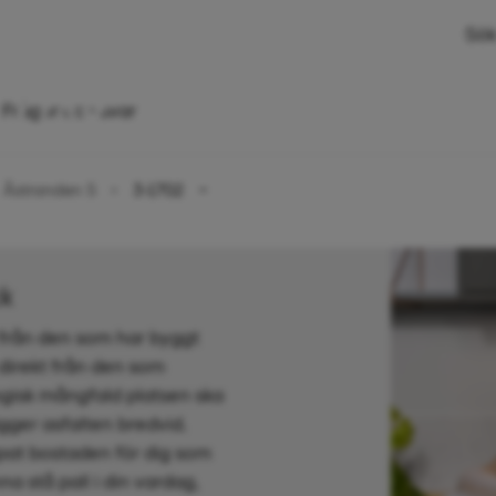
Sök
 rok, 28,5 kvm
Frågor och svar
Åstranden 5
3-1702
ck
 från den som har byggt
 direkt från den som
gisk mångfald platsen ska
ägger asfalten bredvid.
pat bostaden för dig som
na stå pall i din vardag,