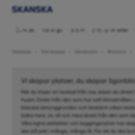
Bostadsrätt 1
Översikt
Visningar
Bilder
Ditt nya kvarter
Startsida
Sök bostad
Stockholm
Bromma
Vi skapar platser, du skapar ögonbli
När du köper en bostad från oss, köper du direkt
huset. Direkt från den som har satt klimatmålen,
blandat betonggrunden och bestämt vilken biolo
bidra med. Ja, till och med direkt från den som l
Våra egna arkitekter och byggingenjörer har ska
ska stå pall i många, många år. För att du ska kun