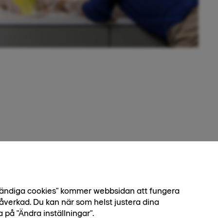
Status
Såld
Nummer
3-1702
dvändiga cookies" kommer webbsidan att fungera
åverkad. Du kan när som helst justera dina
Bostadstyp
Lägenhet
a på "Ändra inställningar".