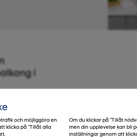
n
alkong i
d underbar balkong i
ke
s plats för både
 förbi. Dessutom får
trafik och möjliggöra en
Om du klickar på "Tillåt nö
klicka på "Tillåt alla
t smidig förvaring i
men din upplevelse kan bli p
et.
inställningar genom att klick