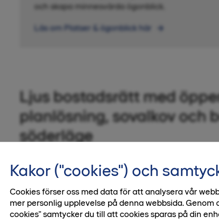
och skapa minnesvärda ögonblick.
Läs om Platser & ögonblick här
Ljus bostadsrätt med öppe
planlösning, sovalkov och b
söderläge
Välkommen till en smart planerad ljus etta me
Kakor ("cookies") och samtyc
söderläge och öppen härlig social yta. Här finn
matlagning och umgänge när vännerna kommer
Cookies förser oss med data för att analysera vår webb
mer personlig upplevelse på denna webbsida. Genom att 
du en mysig plats för din säng i en sovalkov sam
cookies" samtycker du till att cookies sparas på din enh
skjutdörrsgarderob.