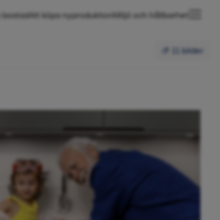
 bostad
Att köpa nyproduktion
Miljö och hållbarhet
11 bilder