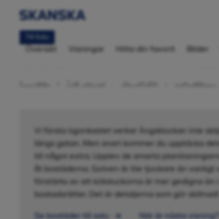
Till Salu
Översikt
Visningar
Hitta din favorit
Bilder
Bostadsrätt 2
Startsida
Sök bostad
Stockholm
Järvastaden
Vi första ögonkastet verkar Ängsklockan inte ski
längs gatan. Men snart kommer du upptäcka deta
till något extra. Upplev de smarta planlösningar
åt bostäderna. Golven är lite tjockare än vanligt 
förstärks av att köksluckorna är mer gedigna ä
bostadsrätter. Det är detaljerna som gör skillnad!
Se bostäder till salu
När är nästa visning