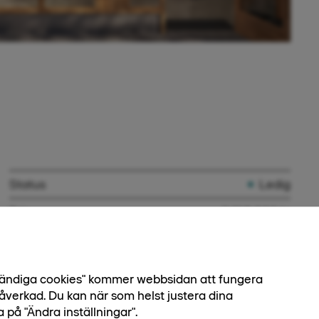
Status
Ledig
Pris
2 915 000 kr
Avgift
3 816 kr
Nummer
2-1103
dvändiga cookies" kommer webbsidan att fungera
åverkad. Du kan när som helst justera dina
Bostadstyp
Lägenhet
a på "Ändra inställningar".