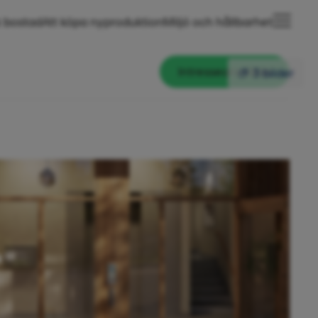
 bostad
Att köpa nyproduktion
Miljö och hållbarhet
Intresseanmälan
3 bilder