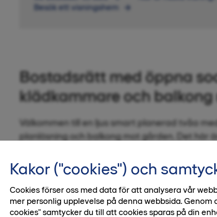
Besök ett visningshem
Bostadsrätt med öppna soci
klädkammare och balkong 
Välkommen till en ljus smart planerad tvåa me
planlösning och balkong mot gården. Det här 
plats för vänner och praktiska lösningar som k
badrummet, klinker i hallen och klädkammare.
Kakor ("cookies") och samtyc
Cookies förser oss med data för att analysera vår webb
mer personlig upplevelse på denna webbsida. Genom att 
cookies" samtycker du till att cookies sparas på din enh