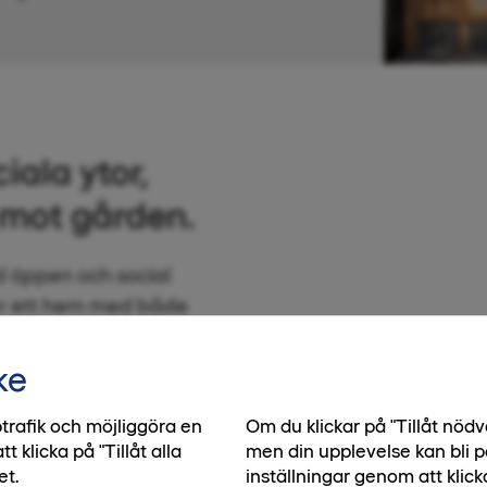
ala ytor,
mot gården.
d öppen och social
är ett hem med både
ombimaskin i
ke
trafik och möjliggöra en
Om du klickar på "Tillåt nö
klicka på "Tillåt alla
men din upplevelse kan bli p
et.
inställningar genom att klick