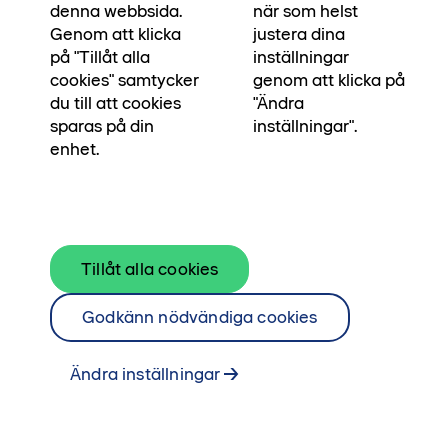
denna webbsida.
när som helst
Genom att klicka
justera dina
på "Tillåt alla
inställningar
cookies" samtycker
genom att klicka på
du till att cookies
"Ändra
sparas på din
inställningar".
enhet.
Tillåt alla cookies
Godkänn nödvändiga cookies
•••
Järvastaden som har allt
Startsida
Ändra inställningar