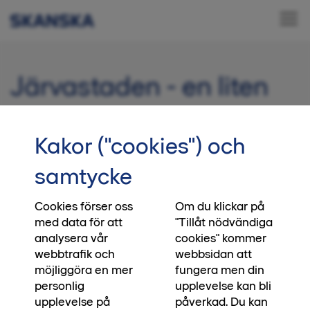
Järvastaden - en liten
stad som har allt
Kakor ("cookies") och
När du promenerar omkring får du känslan av
en liten stad uppbyggd av kvarter med olika
samtycke
personligheter, med allt från bostadsrättshus
med modern arkitektur till familjevänliga
Cookies förser oss
Om du klickar på
med data för att
"Tillåt nödvändiga
radhuskvarter. Här har du närhet till både den
analysera vår
cookies" kommer
grönskande naturen och stadspul­sen inne i city.
webbtrafik och
webbsidan att
möjliggöra en mer
fungera men din
personlig
upplevelse kan bli
upplevelse på
påverkad. Du kan