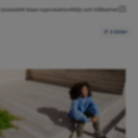
 bostad
Att köpa nyproduktion
Miljö och hållbarhet
6 bilder