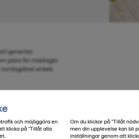
ett generöst
 om plats för middagar
vardagslivet enkelt.
ke
trafik och möjliggöra en
Om du klickar på "Tillåt nö
klicka på "Tillåt alla
men din upplevelse kan bli p
et.
inställningar genom att klick