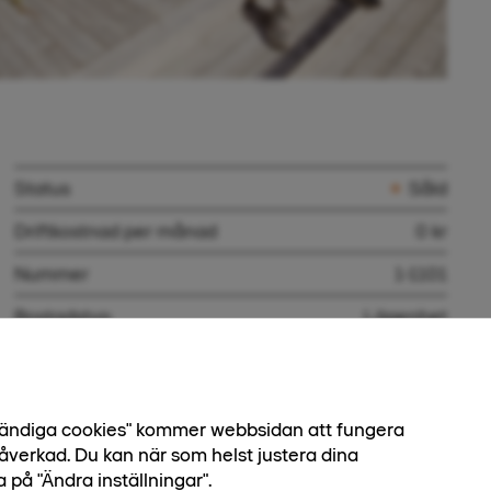
Status
Såld
Driftkostnad per månad
0 kr
Nummer
1-1101
Bostadstyp
Lägenhet
Boendeform
Bostadsrätt
Antal rum
2 rok
dvändiga cookies" kommer webbsidan att fungera
Boarea
46,5 kvm
åverkad. Du kan när som helst justera dina
a på "Ändra inställningar".
Biarea
0 kvm