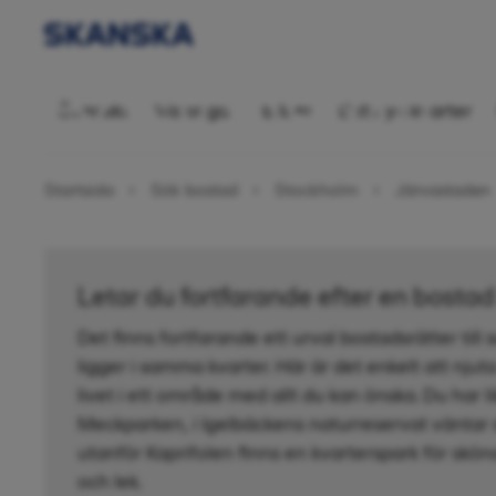
Bostadsrätt 2
Översikt
Visningar
Bilder
Ditt nya kvarter
Startsida
Sök bostad
Stockholm
Järvastaden
Letar du fortfarande efter en bosta
Det finns fortfarande ett urval bostadsrätter till 
ligger i samma kvarter. Här är det enkelt att nju
livet i ett område med allt du kan önska. Du har li
Meckparken, i Igelbäckens naturreservat väntar 
utanför Kaprifolen finns en kvarterspark för sk
och lek.