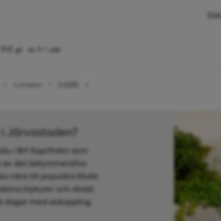
Sök
 rok, 46,5 kvm
Frågor och svar
Linnean
1-1101
d i Järvastaden?
salu i Brf Kaprifolen som
ta av det bekymmersfria
ka nära till populära Mulle
sköna löpturer och direkt
öna dagar med avkoppling