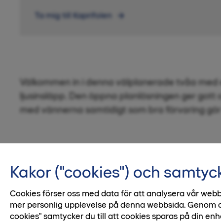
Ta mig till Kaprifolen
Välkommen in i denna välplanerade tvåa med 
ljusinsläpp. Den öppna planlösningen ger gott
med vännerna samtidigt som bra förvaring gör 
Kakor ("cookies") och samtyc
1 / 2
Cookies förser oss med data för att analysera vår webb
mer personlig upplevelse på denna webbsida. Genom att 
cookies" samtycker du till att cookies sparas på din enh