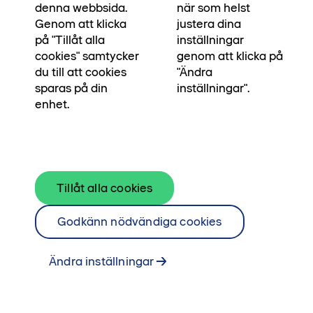
och direkt utanför Kaprifolen finns en
denna webbsida.
när som helst
kvarterspark för sköna dagar med avkoppling
Genom att klicka
justera dina
på "Tillåt alla
inställningar
och lek.
cookies" samtycker
genom att klicka på
du till att cookies
"Ändra
Ta mig till Kaprifolen
sparas på din
inställningar".
enhet.
Tillåt alla cookies
Godkänn nödvändiga cookies
Ändra inställningar
Högst upp i huset hittar du denna imponerande