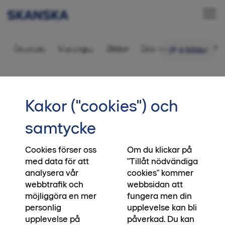
Bostadsrätt 4 rok,
Översikt
Visningar
Bilder
Ditt nya kvarter
Fr
6 bilder
109,5 kvm
•••
1-1503
Startsida
Kakor ("cookies") och
Letar du fortfarande efter en bostad
samtycke
i Järvastaden?
Cookies förser oss
Om du klickar på
Det finns fortfarande ett urval bostadsrätter till
med data för att
"Tillåt nödvändiga
salu i Brf Kaprifolen som ligger i samma kvarter.
analysera vår
cookies" kommer
Här är det enkelt att njuta av det bekymmersfria
webbtrafik och
webbsidan att
livet i ett område med allt du kan önska. Du har
möjliggöra en mer
fungera men din
lika nära till populära Mulle Meckparken, i
personlig
upplevelse kan bli
Igelbäckens naturreservat väntar sköna löpturer
upplevelse på
påverkad. Du kan