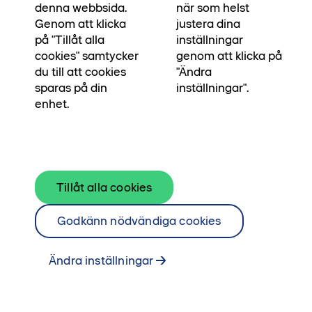
och direkt utanför Kaprifolen finns en
denna webbsida.
när som helst
kvarterspark för sköna dagar med avkoppling
Genom att klicka
justera dina
på "Tillåt alla
inställningar
och lek.
cookies" samtycker
genom att klicka på
du till att cookies
"Ändra
Ta mig till Kaprifolen
sparas på din
inställningar".
enhet.
Tillåt alla cookies
Godkänn nödvändiga cookies
Ändra inställningar
Med stora fönster i två väderstreck badar den