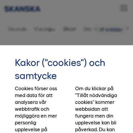
Bostadsrätt 3 rok,
Översikt
Visningar
Bilder
Ditt nya kvarter
Fr
6 bilder
73 kvm
•••
3-1102
Startsida
Kakor ("cookies") och
Letar du fortfarande efter en bostad
samtycke
i Järvastaden?
Cookies förser oss
Om du klickar på
Det finns fortfarande ett urval bostadsrätter till
med data för att
"Tillåt nödvändiga
salu i Brf Kaprifolen som ligger i samma kvarter.
analysera vår
cookies" kommer
Här är det enkelt att njuta av det bekymmersfria
webbtrafik och
webbsidan att
livet i ett område med allt du kan önska. Du har
möjliggöra en mer
fungera men din
lika nära till populära Mulle Meckparken, i
personlig
upplevelse kan bli
Igelbäckens naturreservat väntar sköna löpturer
upplevelse på
påverkad. Du kan