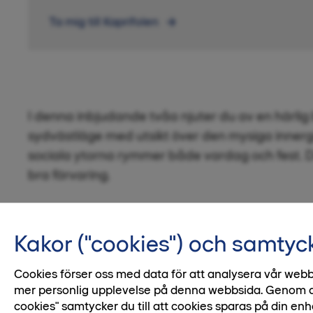
Ta mig till Kaprifolen
I denna inbjudande tvåa njuter du av en härlig b
sydvästläge med utsikt över den mysiga inne
sociala ytorna rymmer både vardag och fest. D
bra förvaring.
Kakor ("cookies") och samtyc
1 / 2
Cookies förser oss med data för att analysera vår webb
mer personlig upplevelse på denna webbsida. Genom att 
cookies" samtycker du till att cookies sparas på din enh