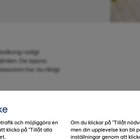
alkong i soligt
rgården. De öppna
essutom har du riktigt
ke
trafik och möjliggöra en
Om du klickar på "Tillåt nö
klicka på "Tillåt alla
men din upplevelse kan bli p
et.
inställningar genom att klick