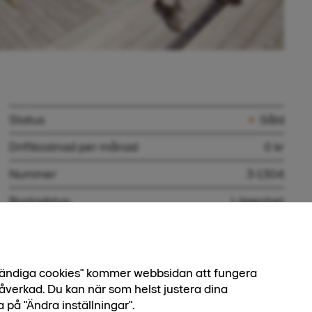
Status
Såld
Driftkostnad per månad
0 kr
Nummer
3-1304
Bostadstyp
Lägenhet
Boendeform
Bostadsrätt
Antal rum
2 rok
dvändiga cookies" kommer webbsidan att fungera
Boarea
46 kvm
åverkad. Du kan när som helst justera dina
a på "Ändra inställningar".
Biarea
0 kvm