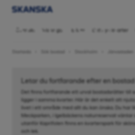
Bostadsrätt 2
Översikt
Visningar
Bilder
Ditt nya kvarter
Startsida
Sök bostad
Stockholm
Järvastaden
Letar du fortfarande efter en bosta
Det finns fortfarande ett urval bostadsrätter till 
ligger i samma kvarter. Här är det enkelt att nju
livet i ett område med allt du kan önska. Du har li
Meckparken, i Igelbäckens naturreservat väntar 
utanför Kaprifolen finns en kvarterspark för sk
och lek.