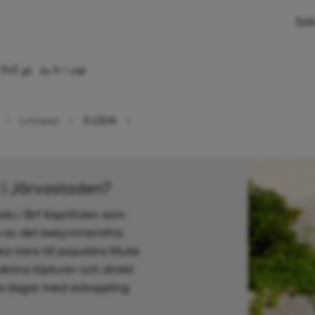
Sök
 rok, 46 kvm
Frågor och svar
Linnean
3-1304
d i Järvastaden?
salu i Brf Kaprifolen som
ta av det bekymmersfria
ka nära till populära Mulle
sköna löpturer och direkt
öna dagar med avkoppling