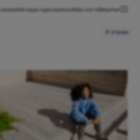
 bostad
Att köpa nyproduktion
Miljö och hållbarhet
6 bilder