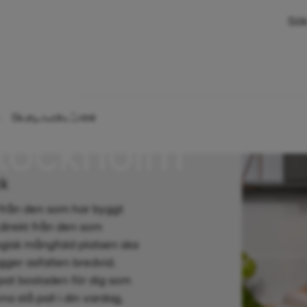
Sök
ntré
Skarpnäcks Entré
tockholm
ck
 från den som har byggt
 direkt från den som
gisk mångfald platsen ska
ägger asfalten bredvid.
pat bostaden för dig som
na stå pall i din vardag,