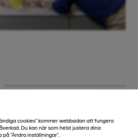
Bostadstyp
Lägenheter
Antal rum
1 - 5 rok
Boarea
29 - 105 kvm
dvändiga cookies" kommer webbsidan att fungera
åverkad. Du kan när som helst justera dina
a på "Ändra inställningar".