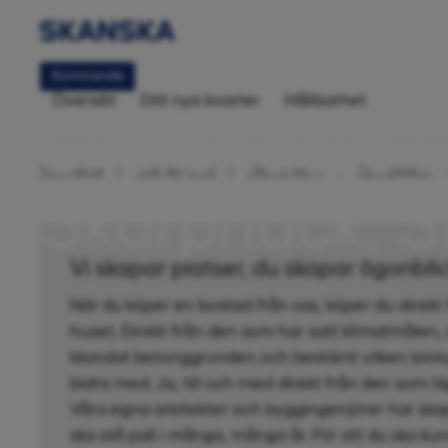
Kommande
Översikt
Ditt nya kvarter
Hållbarhet
Skarpnäcks E
Startsida
Sök bostad
Stockholm
Skarpnäck
Skarpnäck, S
Vi skapar platser, du skapar ögonbli
När du köper en bostad från oss, köper du direkt
huset. Direkt från den som har satt klimatmålen,
blandat betonggrunden och bestämt vilken biolo
bidra med. Ja, till och med direkt från den som l
Våra egna arkitekter och byggingenjörer har ska
ska stå pall i många, många år. För att du ska kun