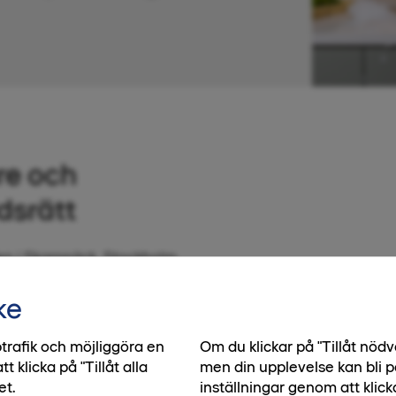
re och
dsrätt
en i Skarpnäck, Stockholm.
nkast från din port hittar
ke
 och upplev hur bekvämt
trafik och möjliggöra en
Om du klickar på "Tillåt nö
klicka på "Tillåt alla
men din upplevelse kan bli p
et.
inställningar genom att klick
Flaten, bra