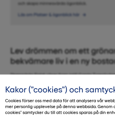
och skapa minnesvärda ögonblick.
Läs om Platser & ögonblick här
Lev drömmen om ett gröna
bekvämare liv i en ny bosta
Skarpnäcks Entré växer fram intill Gamla Tyresöväg
Kvarteret ligger nära ett fint skogsområde och ett ste
Kakor ("cookies") och samtyc
du bra kommunikationer och service. Hitta hem här
livet kan vara.
Cookies förser oss med data för att analysera vår webb
Välkommen till ditt nya kvarter!
mer personlig upplevelse på denna webbsida. Genom att 
cookies" samtycker du till att cookies sparas på din enh
Här har du lyxen att bo nära fina grönområden, sjön 