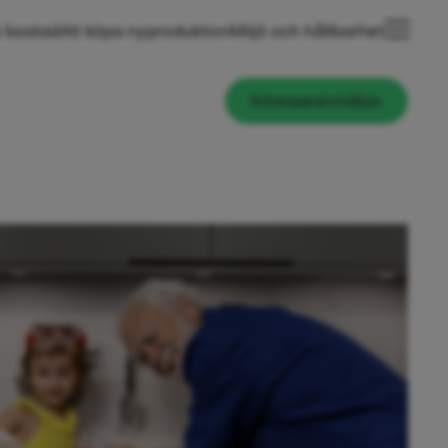
 bostad
Att köpa nyproduktion
Miljö och hållbarhet
Intresseanmälan