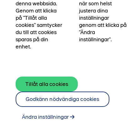
räknat med, ja då står lägenheten redo för dig.
denna webbsida.
när som helst
Notera att erbjudandet följer varje trapphus
Genom att klicka
justera dina
på "Tillåt alla
inställningar
planerade inflyttningstid. Kontakta din mäklare
cookies" samtycker
genom att klicka på
för att boka en tid för visning.
du till att cookies
"Ändra
sparas på din
inställningar".
Se bostäder till salu
enhet.
Kontakta mäklare
Tillåt alla cookies
Godkänn nödvändiga cookies
Ändra inställningar