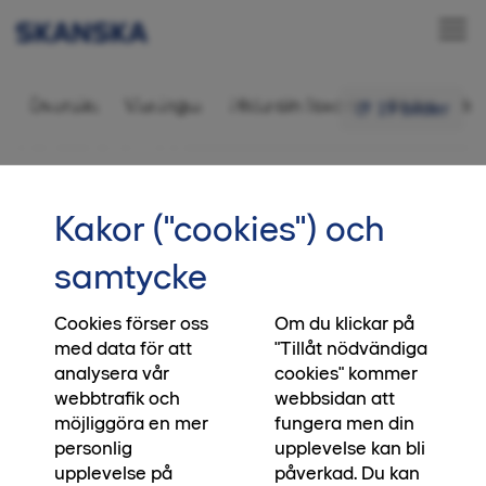
Bostadsrätt 3 rok,
Översikt
Visningar
Hitta din favorit
Bilder
In
19 bilder
72,5 kvm
•••
01-1202
Startsida
Intresseanmälan
Kakor ("cookies") och
Flytta in idag eller om sex månader
samtycke
Att köpa ett nytt hem ska kännas tryggt och
lustfyllt – aldrig stressande. I Mandelblomman
Cookies förser oss
Om du klickar på
med data för att
"Tillåt nödvändiga
väntar inflyttningsklara hem på dig som vill flytta
analysera vår
cookies" kommer
in i din egen takt, alltifrån idag till om sex
webbtrafik och
webbsidan att
månader. Det innebär att du i lugn och ro kan
möjliggöra en mer
fungera men din
sälja din gamla bostad och förbereda din flytt.
personlig
upplevelse kan bli
Och skulle försäljningen gå snabbare än du
upplevelse på
påverkad. Du kan