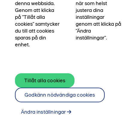
räknat med, ja då står lägenheten redo för dig.
denna webbsida.
när som helst
Notera att erbjudandet följer varje trapphus
Genom att klicka
justera dina
på "Tillåt alla
inställningar
planerade inflyttningstid. Kontakta din mäklare
cookies" samtycker
genom att klicka på
för att boka en tid för visning.
du till att cookies
"Ändra
sparas på din
inställningar".
Se bostäder till salu
enhet.
Kontakta mäklare
Tillåt alla cookies
Godkänn nödvändiga cookies
Ändra inställningar