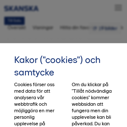
Till Salu
Översikt
Visningar
Hitta din favorit
Bilder
In
19 bilder
Bostadsrätt 2 rok,
45,5 kvm
•••
06-1103
Startsida
Kakor ("cookies") och
Flytta in idag eller om sex månader
samtycke
Intresseanmälan
Att köpa ett nytt hem ska kännas tryggt och
lustfyllt – aldrig stressande. I Mandelblomman
Cookies förser oss
Om du klickar på
med data för att
"Tillåt nödvändiga
väntar inflyttningsklara hem på dig som vill flytta
analysera vår
cookies" kommer
in i din egen takt, alltifrån idag till om sex
webbtrafik och
webbsidan att
månader. Det innebär att du i lugn och ro kan
möjliggöra en mer
fungera men din
sälja din gamla bostad och förbereda din flytt.
personlig
upplevelse kan bli
Och skulle försäljningen gå snabbare än du
upplevelse på
påverkad. Du kan