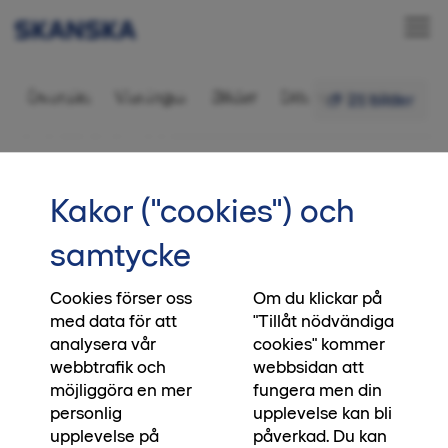
Bostadsrätt 3 rok,
Översikt
Visningar
Bilder
Ditt nya kvarter
21 bilder
86,5 kvm
•••
3-1201
Startsida
Kakor ("cookies") och
Verkstan är nu slutsålt
samtycke
Alla lägenheter är nu slutsålda i kvarteret
Verkstan. Är det så att du fortfarande letar efter
Cookies förser oss
Om du klickar på
med data för att
"Tillåt nödvändiga
din nya hemdröm i Umeå, anmäl ditt intresse för
analysera vår
cookies" kommer
vårt kommande kvarter Guldkanten.
webbtrafik och
webbsidan att
möjliggöra en mer
fungera men din
Läs mer om det nya kvarteret Guldkanten
personlig
upplevelse kan bli
upplevelse på
påverkad. Du kan