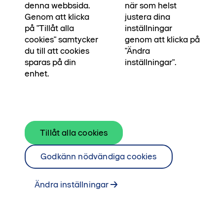
denna webbsida.
när som helst
Genom att klicka
justera dina
på "Tillåt alla
inställningar
cookies" samtycker
genom att klicka på
du till att cookies
"Ändra
sparas på din
inställningar".
enhet.
I den här ljusa genomgångstrean njuter du av
Tillåt alla cookies
kvällssolen på den stora balkongen. Den sociala
Godkänn nödvändiga cookies
planlösningen ger gott om plats när familj och
vänner kommer förbi. Dessutom har den ett
Ändra inställningar
riktigt fint ljusinsläpp. Väkommen in!