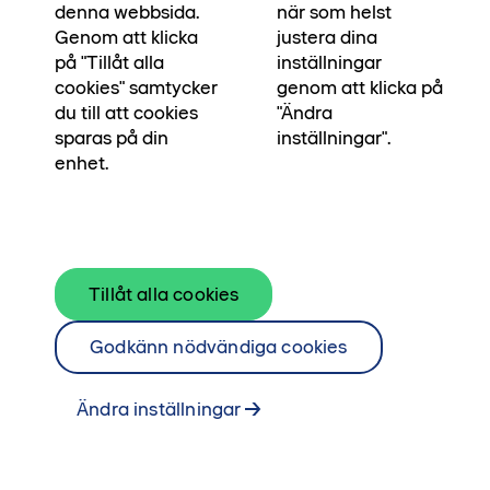
denna webbsida.
när som helst
Genom att klicka
justera dina
på "Tillåt alla
inställningar
cookies" samtycker
genom att klicka på
du till att cookies
"Ändra
sparas på din
inställningar".
enhet.
Välkommen in i denna rymliga gavelfyra med
Tillåt alla cookies
ett fantastiskt ljusinsläpp från fönster i tre
Godkänn nödvändiga cookies
väderstreck. Här har du tillgång till två badrum
och två generösa balkonger i perfekt söderläge
Ändra inställningar
som gör det lätt att njuta av livet.