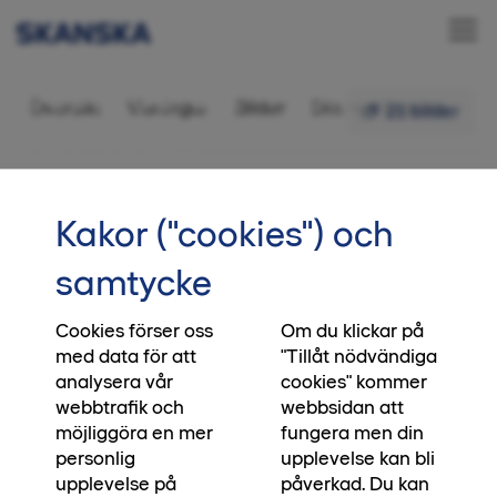
Bostadsrätt 4 rok,
Översikt
Visningar
Bilder
Ditt nya kvarter
21 bilder
116,5 kvm
•••
3-1302
Startsida
Kakor ("cookies") och
Verkstan är nu slutsålt
samtycke
Alla lägenheter är nu slutsålda i kvarteret
Verkstan. Är det så att du fortfarande letar efter
Cookies förser oss
Om du klickar på
med data för att
"Tillåt nödvändiga
din nya hemdröm i Umeå, anmäl ditt intresse för
analysera vår
cookies" kommer
vårt kommande kvarter Guldkanten.
webbtrafik och
webbsidan att
möjliggöra en mer
fungera men din
Läs mer om det nya kvarteret Guldkanten
personlig
upplevelse kan bli
upplevelse på
påverkad. Du kan