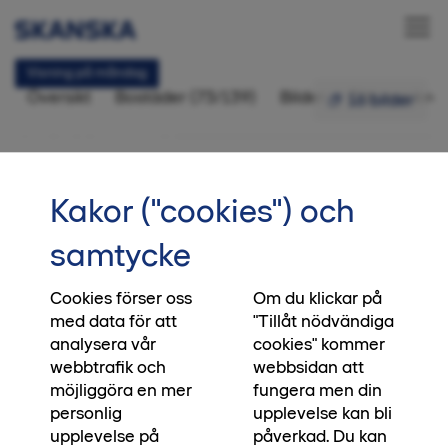
Visning på måndag
Översikt
Bostäder (73/139)
Bilder
Ditt nya kvar
16 bilder
Närheten
Kungsängen, Uppsala
•••
Startsida
Närheten
Kakor ("cookies") och
Sänkta priser på 2–5 rum och kök –
samtycke
Intresseanmälan
spara 250 000 kr!
Cookies förser oss
Om du klickar på
Just nu hittar du hem i Närheten till extra bra
med data för att
"Tillåt nödvändiga
pris. Välj ett hem med 2–5 rum och kök som
analysera vår
cookies" kommer
fortfarande är till salu i kvarteret, och spara 250
webbtrafik och
webbsidan att
000 kr. Det innebär pengar över som du kan
möjliggöra en mer
fungera men din
använda till inredning i ditt nya hem, lägga på
personlig
upplevelse kan bli
en härlig resa eller skapa lite extra utrymme i din
upplevelse på
påverkad. Du kan