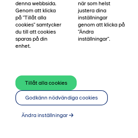
vardagsbudget. En chans du helt enkelt inte får
denna webbsida.
när som helst
missa! Erbjudandet gäller de tio första nya
Genom att klicka
justera dina
på "Tillåt alla
inställningar
kunderna som tecknar upplåtelseavtal, dock
cookies" samtycker
genom att klicka på
längst till och med den 31 augusti 2026.
du till att cookies
"Ändra
sparas på din
inställningar".
Kontakta mäklare
enhet.
Se alla lägenheterna i Närheten här
Tillåt alla cookies
Godkänn nödvändiga cookies
Ändra inställningar