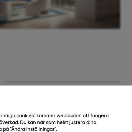
Status
Ledig
Ursprungligt pris
5 550 000 kr
Pris
5 300 000 kr
dvändiga cookies" kommer webbsidan att fungera
åverkad. Du kan när som helst justera dina
Avgift
7 504 kr
a på "Ändra inställningar".