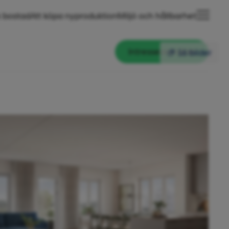
 bostad
Att köpa nyproduktion
Miljö och hållbarhet
Intresseanmälan
16 bilder