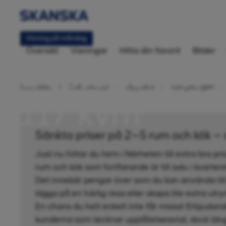
Visning på måndag
Översikt
Visningar
Hitta din favorit
Bilder
Bostadsrätt 4
Startsida
Sök bostad
Uppsala
Kungsängen
117 kvm
Sänkta priser på 2–5 rum och kök – 
Just nu hittar du hem i Närheten till extra bra pr
rum och kök som fortfarande är till salu i kvarter
Det innebär pengar över som du kan använda till 
lägga på en härlig resa eller skapa lite extra ut
En chans du helt enkelt inte får missa! Erbjudande
kunderna som tecknar upplåtelseavtal, dock läng