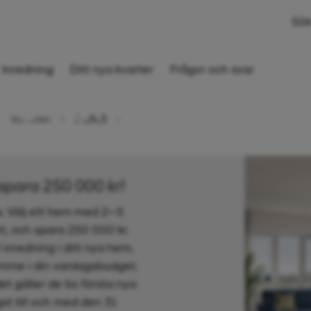
Sök
Inredning
Ditt nya kvarter
Frågor och svar
,5 rok,
Närheten
5-1303
spara 250 000 kr!
is. Välj ett hem med 2–5
et, och spara 250 000 kr.
inredning i ditt nya hem,
rymme i din vardagsbudget.
t gäller de tio första nya
st till och med den 31