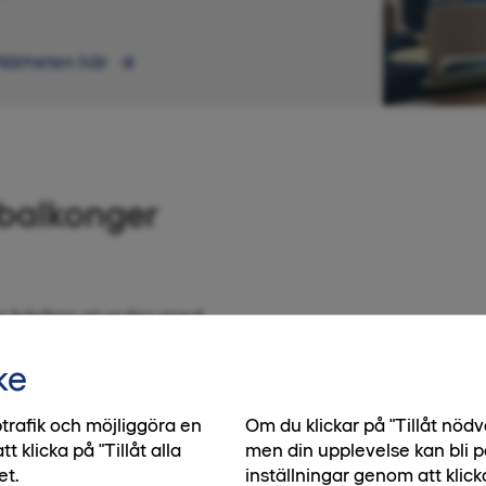
 Närheten här
balkonger
ör härliga stunder med
en social planlösning,
ke
 avskild sällskapsdel och
e vardag och helg.
trafik och möjliggöra en
Om du klickar på "Tillåt nö
klicka på "Tillåt alla
men din upplevelse kan bli p
et.
inställningar genom att klick