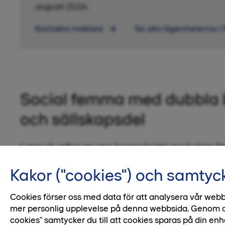
augusti 2026.
Kontakta mäklare
Se alla lägenheterna i
Social femma med dubbla 
och sällskapsdel
Letar du efter en stor bostadsrätt med plats f
släkt och vänner? Den här femman har halvöpp
Kakor ("cookies") och samtyc
vinkelkök, två balkonger i olika väderstreck, en
dubbla badrum – perfekt för livet i familj, båd
Cookies förser oss med data för att analysera vår webb
mer personlig upplevelse på denna webbsida. Genom att 
cookies" samtycker du till att cookies sparas på din enh