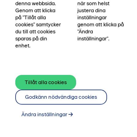
bredvid. Våra egna arkitekter och
denna webbsida.
när som helst
byggingenjörer har skapat bostaden för dig som
Genom att klicka
justera dina
på "Tillåt alla
inställningar
ska stå pall i många, många år. För att du ska
cookies" samtycker
genom att klicka på
kunna stå pall i din vardag, och skapa
du till att cookies
"Ändra
minnesvärda ögonblick.
sparas på din
inställningar".
enhet.
Läs om Platser & ögonblick här
Tillåt alla cookies
Godkänn nödvändiga cookies
Ändra inställningar