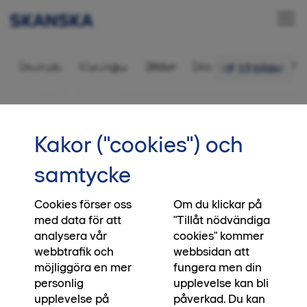
Bostadsrätt 4 rok,
Översikt
Visningar
Bilder
Ditt nya kvarter
Fr
13 bilder
98,5 kvm
•••
1-1603
Startsida
Kakor ("cookies") och
Vi skapar platser, du skapar
samtycke
ögonblick
Cookies förser oss
Om du klickar på
När du köper en bostad från oss, köper du direkt
med data för att
"Tillåt nödvändiga
från den som har byggt huset. Direkt från den
analysera vår
cookies" kommer
som har satt klimatmålen, direkt från den som
webbtrafik och
webbsidan att
blandat betonggrunden och bestämt vilken
möjliggöra en mer
fungera men din
biologisk mångfald platsen ska bidra med. Ja, till
personlig
upplevelse kan bli
och med direkt från den som lägger asfalten
upplevelse på
påverkad. Du kan