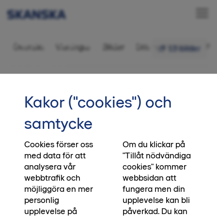
Bostadsrätt 3 rok,
Översikt
Visningar
Bilder
Ditt nya kvarter
Fr
13 bilder
81 kvm
•••
2-1603
Startsida
Kakor ("cookies") och
Vi skapar platser, du skapar
samtycke
ögonblick
Cookies förser oss
Om du klickar på
När du köper en bostad från oss, köper du direkt
med data för att
"Tillåt nödvändiga
från den som har byggt huset. Direkt från den
analysera vår
cookies" kommer
som har satt klimatmålen, direkt från den som
webbtrafik och
webbsidan att
blandat betonggrunden och bestämt vilken
möjliggöra en mer
fungera men din
biologisk mångfald platsen ska bidra med. Ja, till
personlig
upplevelse kan bli
och med direkt från den som lägger asfalten
upplevelse på
påverkad. Du kan