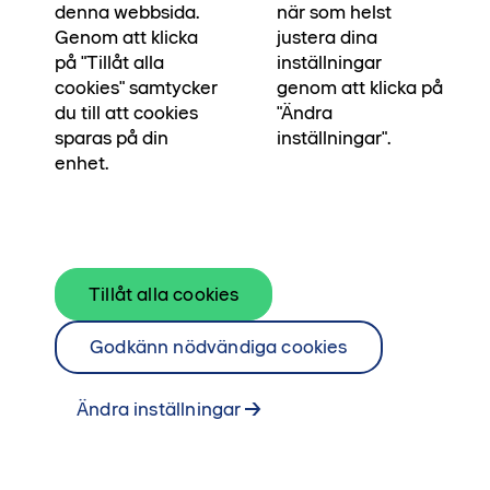
bredvid. Våra egna arkitekter och
denna webbsida.
när som helst
byggingenjörer har skapat bostaden för dig som
Genom att klicka
justera dina
på "Tillåt alla
inställningar
ska stå pall i många, många år. För att du ska
cookies" samtycker
genom att klicka på
kunna stå pall i din vardag, och skapa
du till att cookies
"Ändra
minnesvärda ögonblick.
sparas på din
inställningar".
enhet.
Läs om Platser & ögonblick här
Tillåt alla cookies
Godkänn nödvändiga cookies
Ändra inställningar