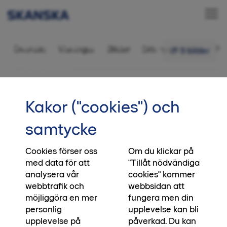
Bostadsrätt 3 rok,
Översikt
Visningar
Bilder
Ditt nya kvarter
Fr
5 bilder
73 kvm
•••
3-1001
Startsida
Kakor ("cookies") och
Vi skapar platser, du skapar
samtycke
ögonblick
Cookies förser oss
Om du klickar på
När du köper en bostad från oss, köper du direkt
med data för att
"Tillåt nödvändiga
från den som har byggt huset. Direkt från den
analysera vår
cookies" kommer
som har satt klimatmålen, direkt från den som
webbtrafik och
webbsidan att
blandat betonggrunden och bestämt vilken
möjliggöra en mer
fungera men din
biologisk mångfald platsen ska bidra med. Ja, till
personlig
upplevelse kan bli
och med direkt från den som lägger asfalten
upplevelse på
påverkad. Du kan