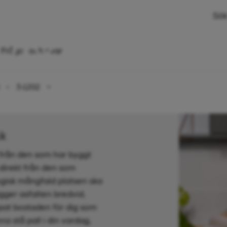
Sök
 rok, 52 kvm
Frågor och svar
3-1202
ck
 från den som har byggt
 direkt från den som
gisk mångfald platsen ska
ägger asfalten bredvid.
pat bostaden för dig som
na stå pall i din vardag,