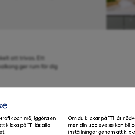
lt att trivas. Ett
alkong ger rum för dig
ke
trafik och möjliggöra en
Om du klickar på "Tillåt nö
klicka på "Tillåt alla
men din upplevelse kan bli p
et.
inställningar genom att klick