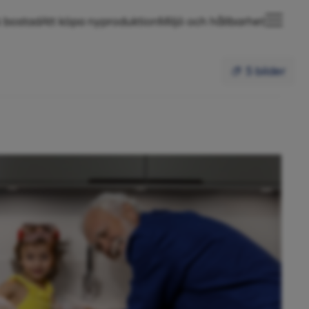
 bostad
Att köpa nyproduktion
Miljö och hållbarhet
5 bilder