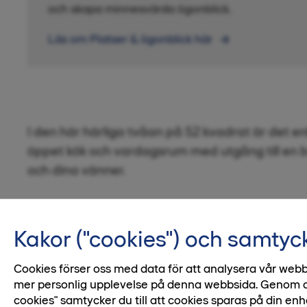
och skapa minnesvärda ögonblick.
Läs om Platser & ögonblick här
I den här härliga tvåan på 52 kvadrat är det enke
öppet kök och vardagsrum med utgång till en b
och dina vänner.
Kakor ("cookies") och samtyc
1 / 2
Cookies förser oss med data för att analysera vår webb
mer personlig upplevelse på denna webbsida. Genom att 
cookies" samtycker du till att cookies sparas på din enh