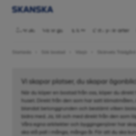
Bostadsrätt 2
Översikt
Visningar
Bilder
Ditt nya kvarter
Startsida
Sök bostad
Växjö
Skärvets Trädgård
Vi skapar platser, du skapar ögonbli
När du köper en bostad från oss, köper du direkt
huset. Direkt från den som har satt klimatmålen,
blandat betonggrunden och bestämt vilken biolo
bidra med. Ja, till och med direkt från den som l
Våra egna arkitekter och byggingenjörer har ska
ska stå pall i många, många år. För att du ska kun