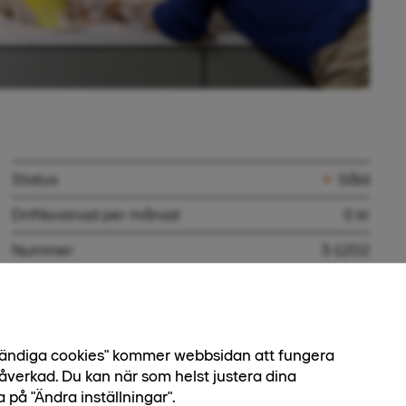
Status
Såld
Driftkostnad per månad
0 kr
Nummer
3-1202
Bostadstyp
Lägenhet
Boendeform
Bostadsrätt
dvändiga cookies" kommer webbsidan att fungera
Antal rum
2 rok
åverkad. Du kan när som helst justera dina
Boarea
52 kvm
a på "Ändra inställningar".