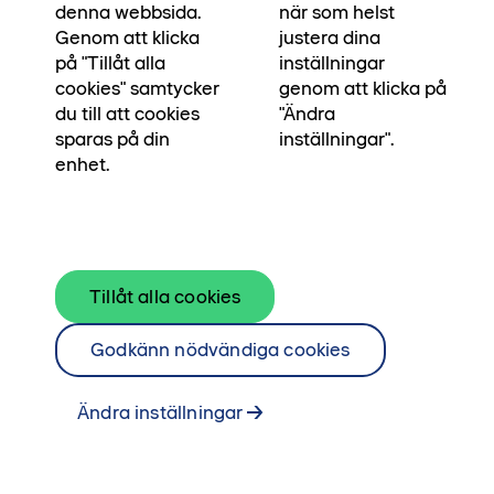
bredvid. Våra egna arkitekter och
denna webbsida.
när som helst
byggingenjörer har skapat bostaden för dig som
Genom att klicka
justera dina
på "Tillåt alla
inställningar
ska stå pall i många, många år. För att du ska
cookies" samtycker
genom att klicka på
kunna stå pall i din vardag, och skapa
du till att cookies
"Ändra
minnesvärda ögonblick.
sparas på din
inställningar".
enhet.
Läs om Platser & ögonblick här
Tillåt alla cookies
Godkänn nödvändiga cookies
Ändra inställningar