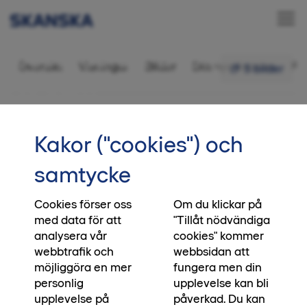
Bostadsrätt 2 rok,
Översikt
Visningar
Bilder
Ditt nya kvarter
Fr
5 bilder
52 kvm
•••
4-1202
Startsida
Kakor ("cookies") och
Vi skapar platser, du skapar
samtycke
ögonblick
Cookies förser oss
Om du klickar på
När du köper en bostad från oss, köper du direkt
med data för att
"Tillåt nödvändiga
från den som har byggt huset. Direkt från den
analysera vår
cookies" kommer
som har satt klimatmålen, direkt från den som
webbtrafik och
webbsidan att
blandat betonggrunden och bestämt vilken
möjliggöra en mer
fungera men din
biologisk mångfald platsen ska bidra med. Ja, till
personlig
upplevelse kan bli
och med direkt från den som lägger asfalten
upplevelse på
påverkad. Du kan