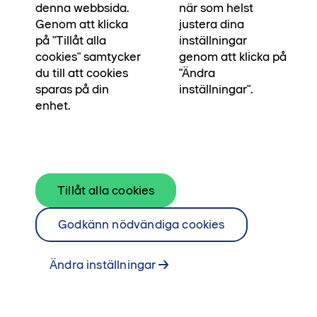
denna webbsida.
när som helst
Ägarlägenheter, är alla bostäder redan inredda
Genom att klicka
justera dina
i olika stilar.
på "Tillåt alla
inställningar
cookies" samtycker
genom att klicka på
du till att cookies
"Ändra
sparas på din
inställningar".
•••
Inredning
Startsida
enhet.
Handplockade material
Tillåt alla cookies
De är utformade av våra erfarna inredare som gjort
ett genomtänkt urval av produkter, form och kulörer
Godkänn nödvändiga cookies
för att skapa en inredning som ger harmoni och som
är enkel att trivas i, oavsett vad du personligen gillar.
Ändra inställningar
Materialen är handplockade för att hålla över tid och
alla produkter kommer från välrenommerade
varumärken.