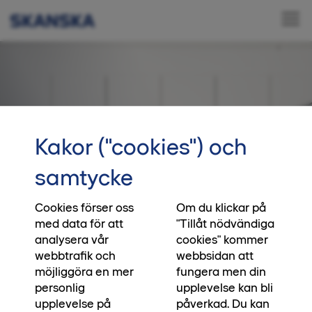
Kakor ("cookies") och
samtycke
Cookies förser oss
Om du klickar på
Inredning i Ankaret
med data för att
"Tillåt nödvändiga
analysera vår
cookies" kommer
webbtrafik och
webbsidan att
Ägarlägenheter
möjliggöra en mer
fungera men din
personlig
upplevelse kan bli
upplevelse på
påverkad. Du kan
När du bestämmer dig för att flytta till Ankaret